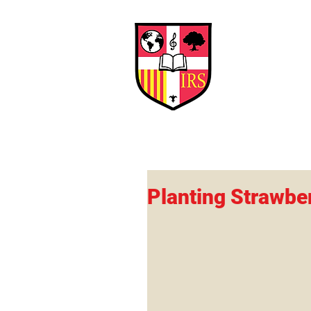
Interna
Briti
Early Years
HOME
SCHOOL
Planting Strawbe