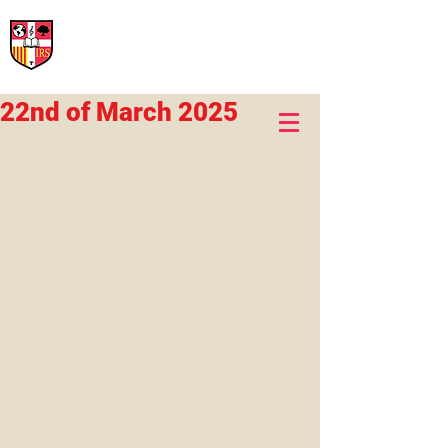
International Rural School
British School of Llinars
Early Years, Primary, Secondary and post-16
22nd of March 2025