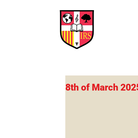
Interna
Briti
Early Years
HOME
SCHOOL
8th of March 202