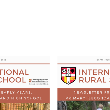
tional Rural School
sh School of Llinar
, Primary, Secondary and post-16
SUMMER CAMP
MAGAZINE
BLOG
SOCI