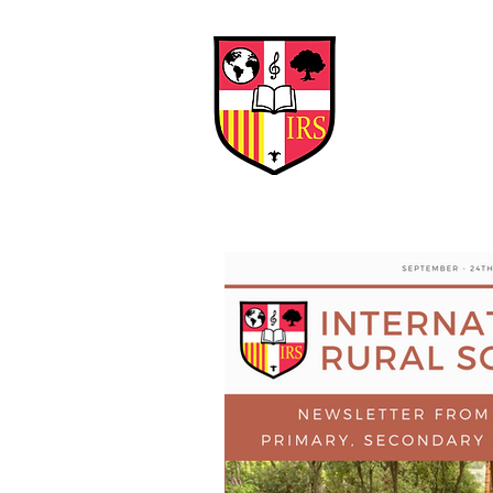
Interna
Briti
Early Years
HOME
SCHOOL