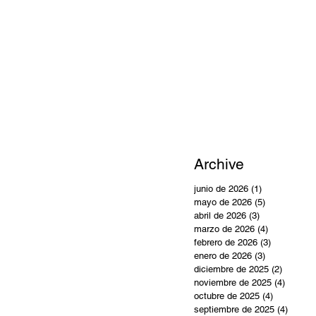
Archive
junio de 2026
(1)
1 entrada
mayo de 2026
(5)
5 entradas
abril de 2026
(3)
3 entradas
marzo de 2026
(4)
4 entradas
febrero de 2026
(3)
3 entradas
enero de 2026
(3)
3 entradas
diciembre de 2025
(2)
2 entra
noviembre de 2025
(4)
4 entra
octubre de 2025
(4)
4 entradas
septiembre de 2025
(4)
4 entr