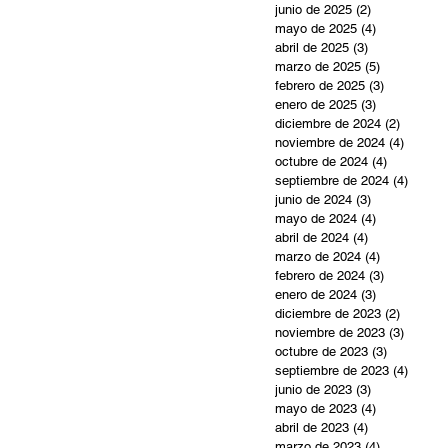
junio de 2025
(2)
2 entradas
mayo de 2025
(4)
4 entradas
abril de 2025
(3)
3 entradas
marzo de 2025
(5)
5 entradas
febrero de 2025
(3)
3 entradas
enero de 2025
(3)
3 entradas
diciembre de 2024
(2)
2 entra
noviembre de 2024
(4)
4 entra
octubre de 2024
(4)
4 entradas
septiembre de 2024
(4)
4 entr
junio de 2024
(3)
3 entradas
mayo de 2024
(4)
4 entradas
abril de 2024
(4)
4 entradas
marzo de 2024
(4)
4 entradas
febrero de 2024
(3)
3 entradas
enero de 2024
(3)
3 entradas
diciembre de 2023
(2)
2 entra
noviembre de 2023
(3)
3 entra
octubre de 2023
(3)
3 entradas
septiembre de 2023
(4)
4 entr
junio de 2023
(3)
3 entradas
mayo de 2023
(4)
4 entradas
abril de 2023
(4)
4 entradas
marzo de 2023
(4)
4 entradas