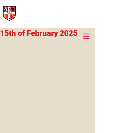
International Rural School
British School of Llinars
Early Years, Primary, Secondary and post-16
15th of February 2025