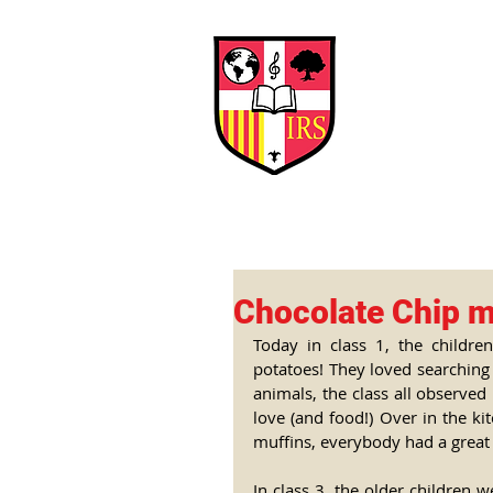
Interna
Briti
Early Years
HOME
SCHOOL
Chocolate Chip m
Today in class 1, the childre
potatoes! They loved searching 
animals, the class all observe
love (and food!) Over in the ki
muffins, everybody had a great 
In class 3, the older children 