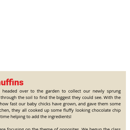
tional Rural School
sh School of Llinar
, Primary, Secondary and post-16
SUMMER CAMP
MAGAZINE
BLOG
SOCI
uffins
n headed over to the garden to collect our newly sprung 
through the soil to find the biggest they could see. With the 
d how fast our baby chicks have grown, and gave them some 
tchen, they all cooked up some fluffy looking chocolate chip 
time helping to add the ingredients! 
were focusing on the theme of opposites. We begun the class 