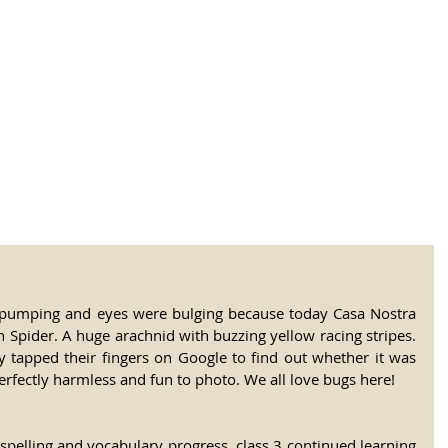
tional Rural School
sh School of Llinar
, Primary, Secondary and post-16
SUMMER CAMP
MAGAZINE
BLOG
SOCI
pumping and eyes were bulging because today Casa Nostra 
Spider. A huge arachnid with buzzing yellow racing stripes. 
y tapped their fingers on Google to find out whether it was 
erfectly harmless and fun to photo. We all love bugs here! 
spelling and vocabulary progress, class 3 continued learning 