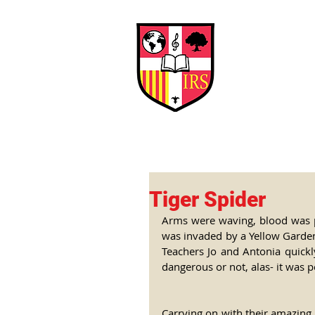
Interna
Briti
Early Years
HOME
SCHOOL
Tiger Spider
Arms were waving, blood was 
was invaded by a Yellow Garden 
Teachers Jo and Antonia quickl
dangerous or not, alas- it was p
Carrying on with their amazing 