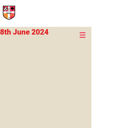
International Rural School
British School of Llinars
Early Years, Primary, Secondary and post-16
8th June 2024