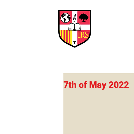
Interna
Briti
Early Years
HOME
SCHOOL
7th of May 2022