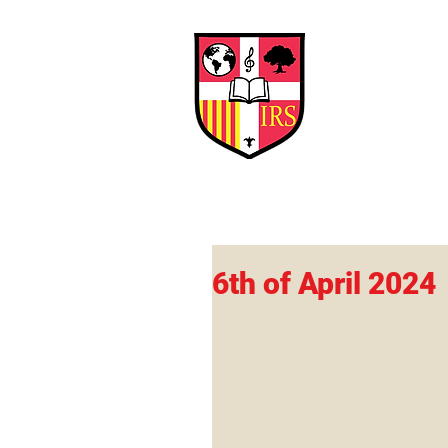
Interna
Briti
Early Years
HOME
SCHOOL
6th of April 2024