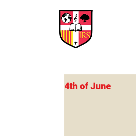
Interna
Briti
Early Years
HOME
SCHOOL
4th of June