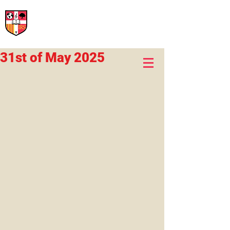
International Rural School
British School of Llinars
Early Years, Primary, Secondary and post-16
31st of May 2025