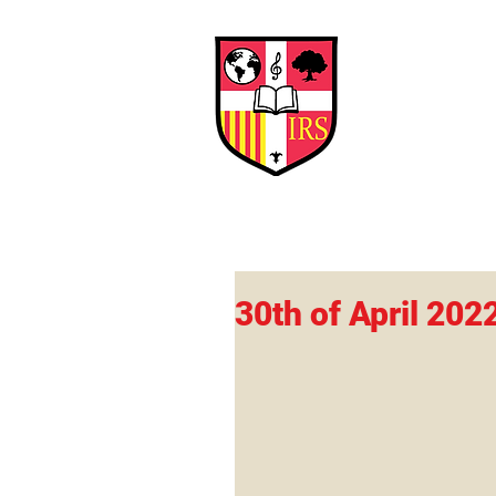
Interna
Briti
Early Years
HOME
SCHOOL
30th of April 202