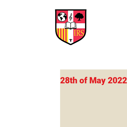
Interna
Briti
Early Years
HOME
SCHOOL
28th of May 2022