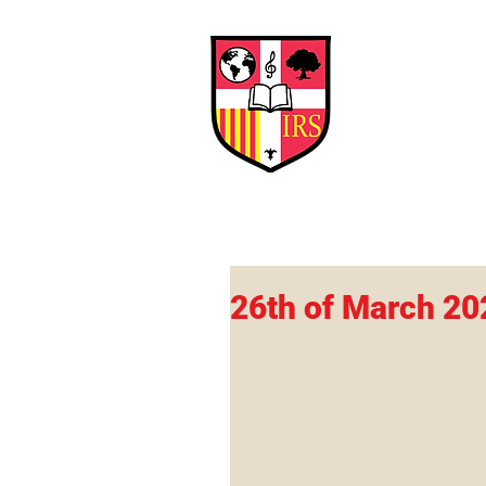
Interna
Briti
Early Years
HOME
SCHOOL
26th of March 20