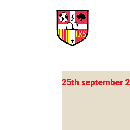
Interna
Briti
Early Years
HOME
SCHOOL
25th september 