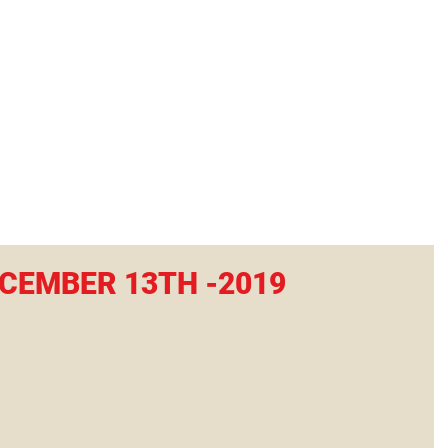
tional Rural School
sh School of Llinar
, Primary, Secondary and post-16
SUMMER CAMP
MAGAZINE
BLOG
SOCI
CEMBER 13TH -2019