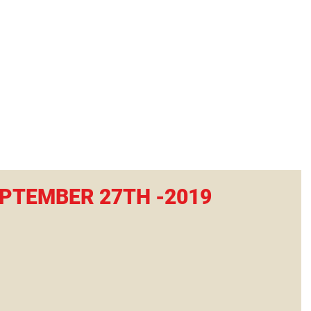
tional Rural School
sh School of Llinar
, Primary, Secondary and post-16
SUMMER CAMP
MAGAZINE
BLOG
SOCI
PTEMBER 27TH -2019