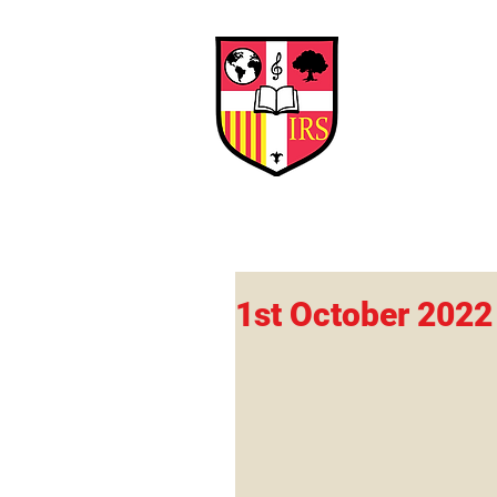
Interna
Briti
Early Years
HOME
SCHOOL
1st October 2022