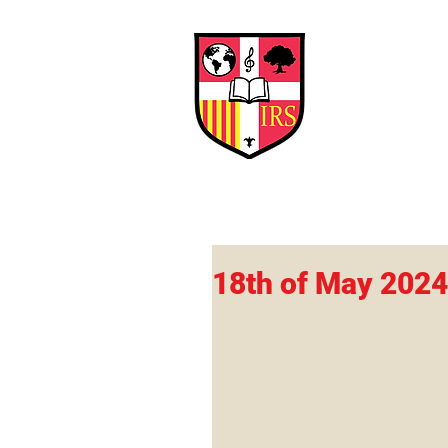
Interna
Briti
Early Years
HOME
SCHOOL
18th of May 2024