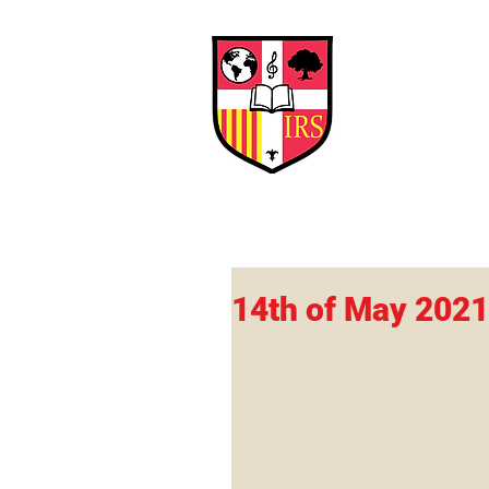
Interna
Briti
Early Years
HOME
SCHOOL
14th of May 2021