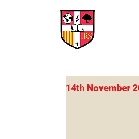
Interna
Briti
Early Years
HOME
SCHOOL
14th November 2