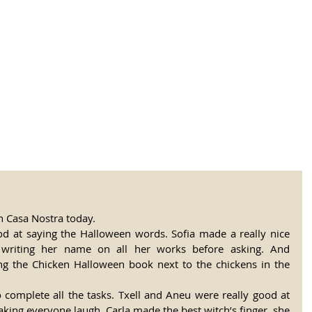
tional Rural School
sh School of Llinar
, Primary, Secondary and post-16
SUMMER CAMP
MAGAZINE
BLOG
SOCI
 Casa Nostra today.
od at saying the Halloween words. Sofia made a really nice 
by writing her name on all her works before asking. And 
ng the Chicken Halloween book next to the chickens in the 
o complete all the tasks. Txell and Aneu were really good at 
making everyone laugh. Carla made the best witch’s finger, she 