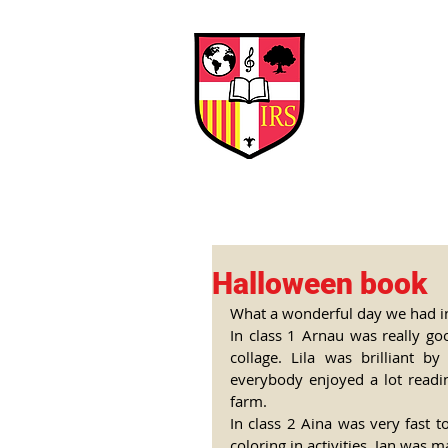
Interna
Briti
Early Years
HOME
SCHOOL
Halloween book
What a wonderful day we had in
In class 1 Arnau was really go
collage. Lila was brilliant 
everybody enjoyed a lot readi
farm.
In class 2 Aina was very fast t
coloring in activities. Jan was 