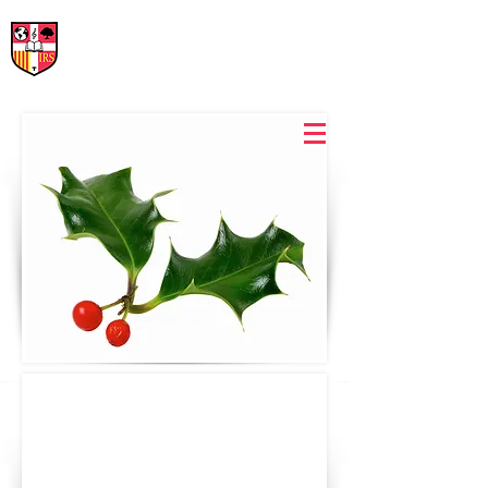
International Rural School
British School of Llinars
Early Years, Primary, Secondary and post-16