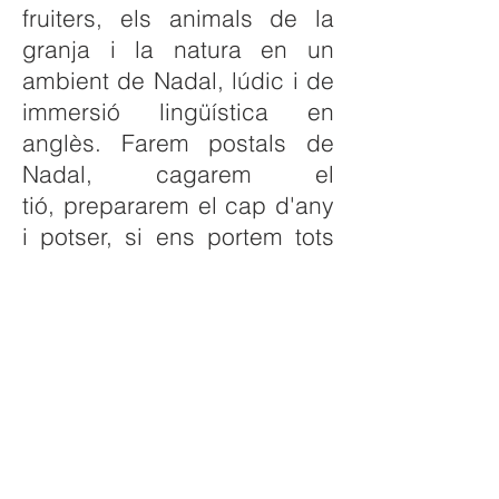
fruiters, els animals de la
granja i la natura en un
ambient de Nadal, lúdic i de
immersió lingüística en
anglès. Farem postals de
Nadal, cagarem el
tió, prepararem el cap d'any
i potser, si ens portem tots
bé, vindran els reis d'Orient
a saludar-nos.
* De dilluns a divendres,
excepte dies festius, 25 i
26 de desembre, 1 i 6 de