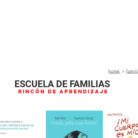
tional Rural School
sh School of Llinar
, Primary, Secondary and post-16
SUMMER CAMP
MAGAZINE
BLOG
SOCI
home
>
famil
ESCUELA DE FAMILIAS
Rincón de Aprendizaje