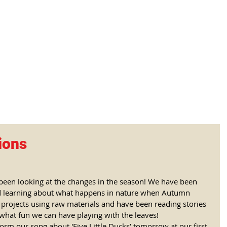
tional Rural School
sh School of Llinar
, Primary, Secondary and post-16
SUMMER CAMP
MAGAZINE
BLOG
SOCI
ions
been looking at the changes in the season! We have been 
nd learning about what happens in nature when Autumn 
rojects using raw materials and have been reading stories 
hat fun we can have playing with the leaves!
orm our song about 'Five Little Ducks’ tomorrow at our first 