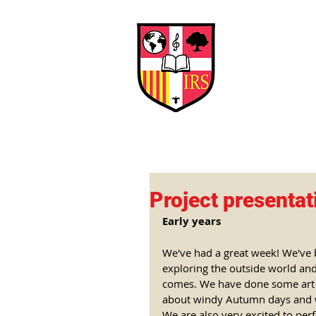
Interna
Briti
Early Years
HOME
SCHOOL
Project presentat
Early years 
We've had a great week! We've 
exploring the outside world a
comes. We have done some art p
about windy Autumn days and w
We are also very excited to perf