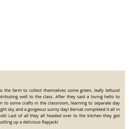
tional Rural School
sh School of Llinar
, Primary, Secondary and post-16
SUMMER CAMP
MAGAZINE
BLOG
SOCI
 the farm to collect themselves some green, leafy lettuce! 
tributing well to the class. After they said a loving hello to 
n to some crafts in the classroom, learning to separate day 
ight sky and a gorgeous sunny day! Bernat completed it all in 
b! Last of all they all headed over to the kitchen they got 
stling up a delicious flapjack!