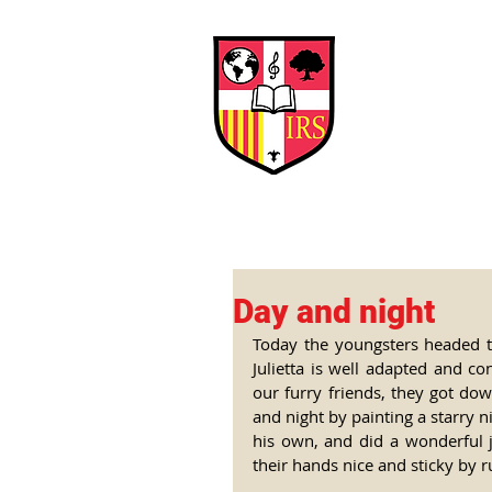
Interna
Briti
Early Years
HOME
SCHOOL
Day and night
Today the youngsters headed to
Julietta is well adapted and con
our furry friends, they got dow
and night by painting a starry n
his own, and did a wonderful jo
their hands nice and sticky by ru