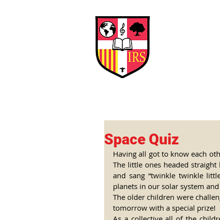
Interna
Briti
Early Years
HOME
SCHOOL
Space Quiz
Having all got to know each oth
The little ones headed straight
and sang “twinkle twinkle litt
planets in our solar system an
The older children were challen
tomorrow with a special prize!
As a collective all of the chil