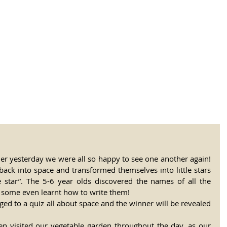
tional Rural School
sh School of Llinar
, Primary, Secondary and post-16
SUMMER CAMP
MAGAZINE
BLOG
SOCI
er yesterday we were all so happy to see one another again! 
 back into space and transformed themselves into little stars 
le star”. The 5-6 year olds discovered the names of all the 
d some even learnt how to write them!
ged to a quiz all about space and the winner will be revealed 
dren visited our vegetable garden throughout the day, as our 